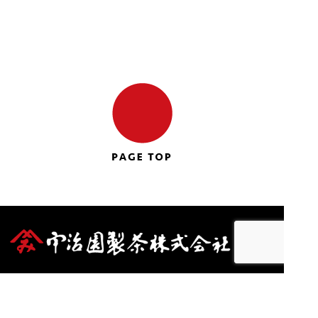
〒722-0234
広島県尾道市木ノ庄町木梨７７５−１